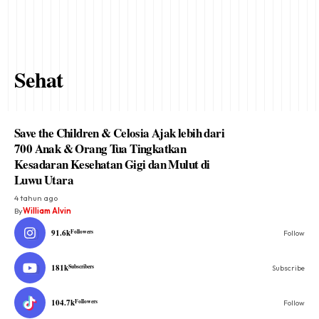
Sehat
Save the Children & Celosia Ajak lebih dari
700 Anak & Orang Tua Tingkatkan
Kesadaran Kesehatan Gigi dan Mulut di
Luwu Utara
4 tahun ago
By
William Alvin
91.6k
Followers
Follow
181k
Subscribers
Subscribe
104.7k
Followers
Follow