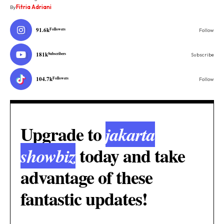
By
Fitria Adriani
91.6k
Followers
Follow
181k
Subscribers
Subscribe
104.7k
Followers
Follow
Upgrade to
jakarta
today and take
showbiz
advantage of these
fantastic updates!