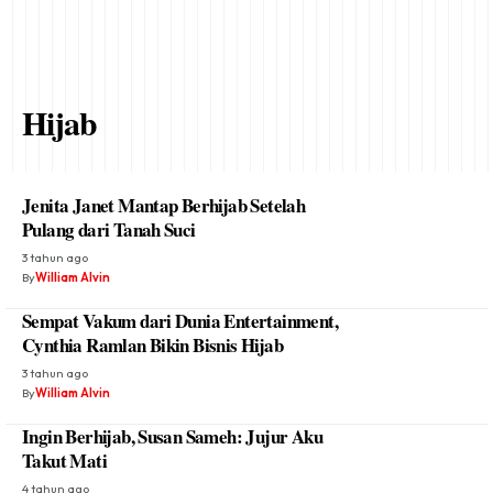
Hijab
Jenita Janet Mantap Berhijab Setelah
Pulang dari Tanah Suci
3 tahun ago
By
William Alvin
Sempat Vakum dari Dunia Entertainment,
Cynthia Ramlan Bikin Bisnis Hijab
3 tahun ago
By
William Alvin
Ingin Berhijab, Susan Sameh: Jujur Aku
Takut Mati
4 tahun ago