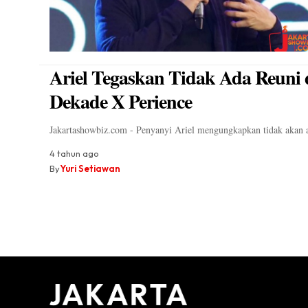
Ariel Tegaskan Tidak Ada Reuni
Dekade X Perience
Jakartashowbiz.com - Penyanyi Ariel mengungkapkan tidak aka
4 tahun ago
By
Yuri Setiawan