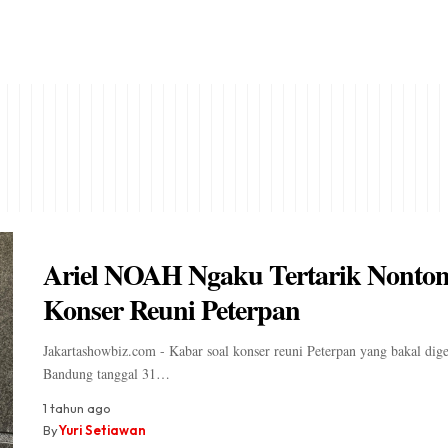
Ariel NOAH Ngaku Tertarik Nonto
Konser Reuni Peterpan
Jakartashowbiz.com - Kabar soal konser reuni Peterpan yang bakal dige
Bandung tanggal 31…
1 tahun ago
By
Yuri Setiawan