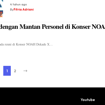
4 tahun ago
By
Fitria Adriani
 dengan Mantan Personel di Konser NO
n ada reuni di Konser NOAH Dekade X…
1
2
Youtube