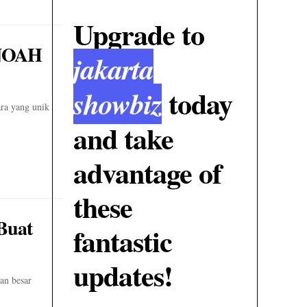
Upgrade to
 NOAH
jakarta
today
showbiz
ra yang unik
and take
advantage of
these
Buat
fantastic
updates!
an besar