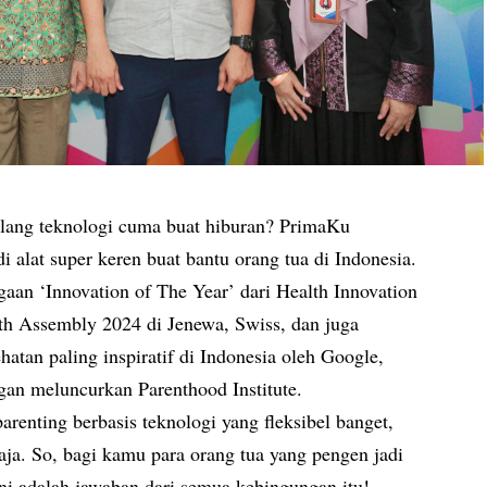
ilang teknologi cuma buat hiburan? PrimaKu
di alat super keren buat bantu orang tua di Indonesia.
gaan ‘Innovation of The Year’ dari Health Innovation
th Assembly 2024 di Jenewa, Swiss, dan juga
hatan paling inspiratif di Indonesia oleh Google,
an meluncurkan Parenthood Institute.
arenting berbasis teknologi yang fleksibel banget,
 aja. So, bagi kamu para orang tua yang pengen jadi
ini adalah jawaban dari semua kebingungan itu!