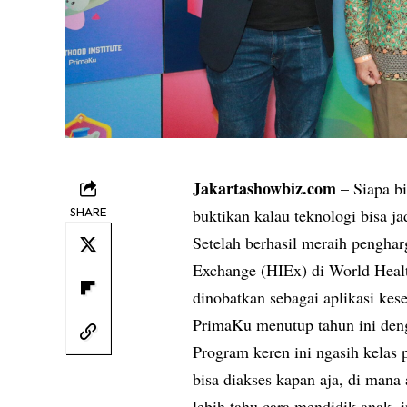
Jakartashowbiz.com
– Siapa b
SHARE
buktikan kalau teknologi bisa ja
Setelah berhasil meraih penghar
Exchange (HIEx) di World Heal
dinobatkan sebagai aplikasi kese
PrimaKu menutup tahun ini deng
Program keren ini ngasih kelas p
bisa diakses kapan aja, di mana
lebih tahu cara mendidik anak, 