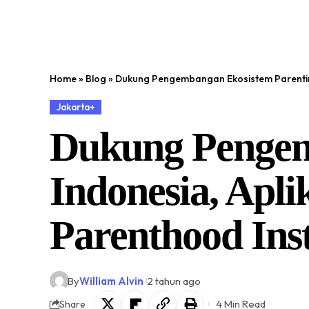
Home
»
Blog
»
Dukung Pengembangan Ekosistem Parenting
Jakarta+
Dukung Pengem
Indonesia, Apl
Parenthood Inst
By
William Alvin
2 tahun ago
4 Min Read
Share