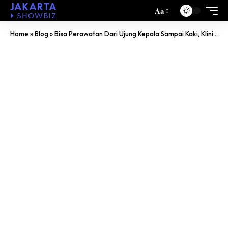
Aa
Home
»
Blog
»
Bisa Perawatan Dari Ujung Kepala Sampai Kaki, Klinik Kecantikan Milik Selebgram Opy Handika Sediakan Empat Dokter Khusus