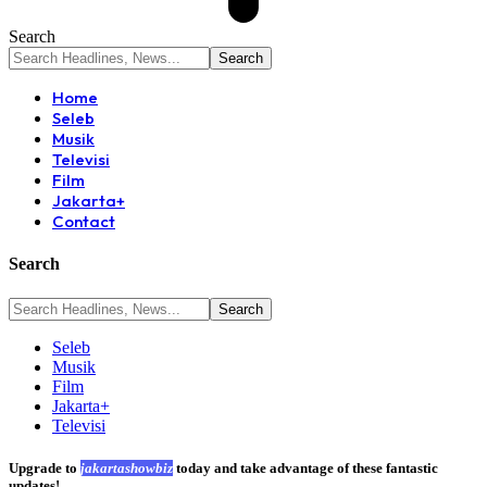
Search
Home
Seleb
Musik
Televisi
Film
Jakarta+
Contact
Search
Seleb
Musik
Film
Jakarta+
Televisi
Upgrade to
jakartashowbiz
today and take advantage of these fantastic
updates!