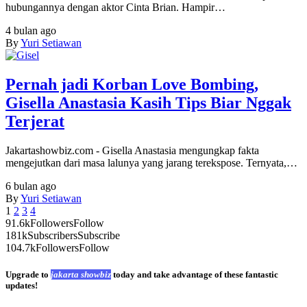
hubungannya dengan aktor Cinta Brian. Hampir…
4 bulan ago
By
Yuri Setiawan
Pernah jadi Korban Love Bombing,
Gisella Anastasia Kasih Tips Biar Nggak
Terjerat
Jakartashowbiz.com - Gisella Anastasia mengungkap fakta
mengejutkan dari masa lalunya yang jarang terekspose. Ternyata,…
6 bulan ago
By
Yuri Setiawan
1
2
3
4
91.6k
Followers
Follow
181k
Subscribers
Subscribe
104.7k
Followers
Follow
Upgrade to
jakarta showbiz
today and take advantage of these fantastic
updates!