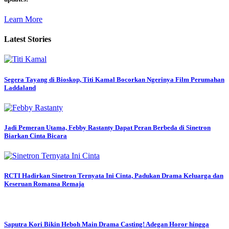
Learn More
Latest Stories
Segera Tayang di Bioskop, Titi Kamal Bocorkan Ngerinya Film Perumahan
Laddaland
Jadi Pemeran Utama, Febby Rastanty Dapat Peran Berbeda di Sinetron
Biarkan Cinta Bicara
RCTI Hadirkan Sinetron Ternyata Ini Cinta, Padukan Drama Keluarga dan
Keseruan Romansa Remaja
Saputra Kori Bikin Heboh Main Drama Casting! Adegan Horor hingga