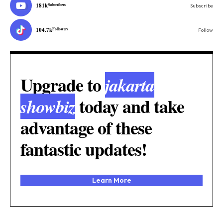
181k
Subscribers
Subscribe
104.7k
Followers
Follow
Upgrade to
jakarta
today and take
showbiz
advantage of these
fantastic updates!
Learn More