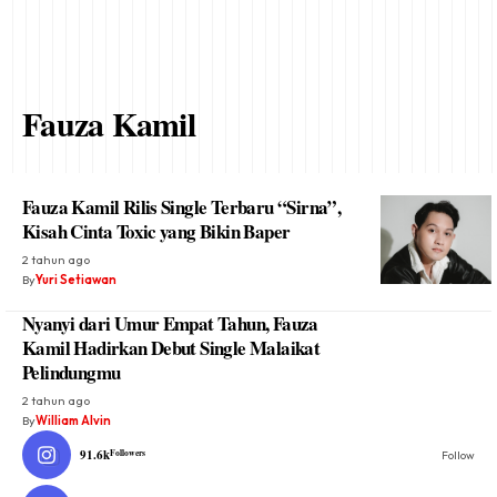
Fauza Kamil
Fauza Kamil Rilis Single Terbaru “Sirna”,
Kisah Cinta Toxic yang Bikin Baper
2 tahun ago
By
Yuri Setiawan
Nyanyi dari Umur Empat Tahun, Fauza
Kamil Hadirkan Debut Single Malaikat
Pelindungmu
2 tahun ago
By
William Alvin
91.6k
Followers
Follow