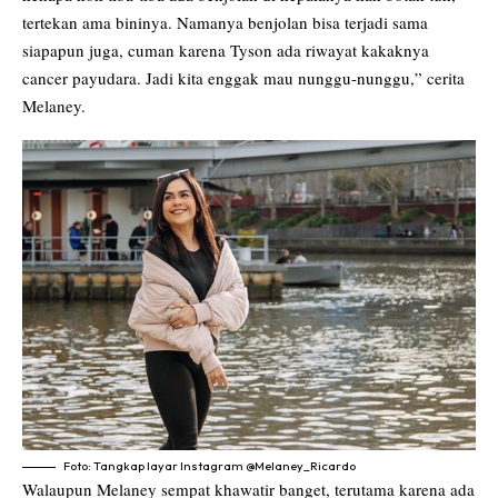
tertekan ama bininya. Namanya benjolan bisa terjadi sama
siapapun juga, cuman karena Tyson ada riwayat kakaknya
cancer payudara. Jadi kita enggak mau nunggu-nunggu,” cerita
Melaney.
Foto: Tangkap layar Instagram @Melaney_Ricardo
Walaupun Melaney sempat khawatir banget, terutama karena ada