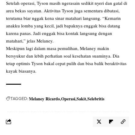
Setelah operasi, Tyson masih ngerasain sedikit nyeri dan gatal di
area bekas sayatan. Aktivitas Tyson juga sementara dibatasi,
terutama biar nggak kena sinar matahari langsung. “Kemarin
anakku lomba yang kecil, jadi bapaknya enggak bisa datang
karena panas. Jadi enggak bisa kontak langsung dengan
matahari,” jelas Melaney.
Meskipun lagi dalam masa pemulihan, Melaney makin
bersyukur dan lebih perhatian soal kesehatan suaminya. Dia
tetap optimis Tyson bakal cepat pulih dan bisa balik beraktivitas
kayak biasanya.
Melaney Ricardo
Operasi
Sakit
Selebritis
TAGGED: