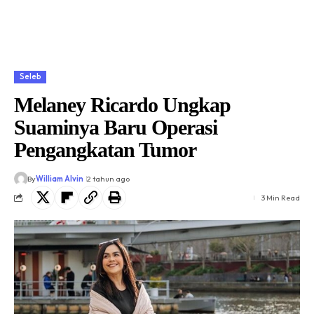
Seleb
Melaney Ricardo Ungkap
Suaminya Baru Operasi
Pengangkatan Tumor
By
William Alvin
2 tahun ago
3 Min Read