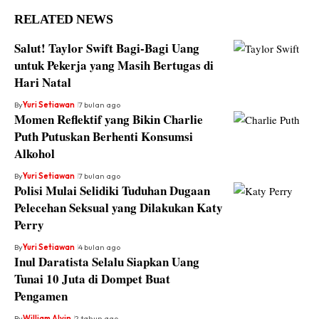
RELATED NEWS
Salut! Taylor Swift Bagi-Bagi Uang
untuk Pekerja yang Masih Bertugas di
Hari Natal
By
Yuri Setiawan
7 bulan ago
Momen Reflektif yang Bikin Charlie
Puth Putuskan Berhenti Konsumsi
Alkohol
By
Yuri Setiawan
7 bulan ago
Polisi Mulai Selidiki Tuduhan Dugaan
Pelecehan Seksual yang Dilakukan Katy
Perry
By
Yuri Setiawan
4 bulan ago
Inul Daratista Selalu Siapkan Uang
Tunai 10 Juta di Dompet Buat
Pengamen
By
William Alvin
2 tahun ago