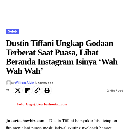
Seleb
Dustin Tiffani Ungkap Godaan
Terberat Saat Puasa, Lihat
Beranda Instagram Isinya ‘Wah
Wah Wah’
By
William Alvin
2 tahun ago
2 Min Read
Foto: Gugs/Jakartashowbiz.com
Jakartashowbiz.com
– Dustin Tiffani bersyukur bisa tetap on
fire menjalani puasa meski jadwal syuting nyeleneh banget.