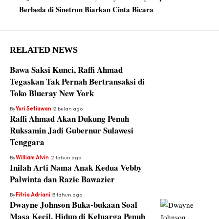
Berbeda di Sinetron Biarkan Cinta Bicara
RELATED NEWS
Bawa Saksi Kunci, Raffi Ahmad
Tegaskan Tak Pernah Bertransaksi di
Toko Blueray New York
By
Yuri Setiawan
2 bulan ago
Raffi Ahmad Akan Dukung Penuh
Ruksamin Jadi Gubernur Sulawesi
Tenggara
By
William Alvin
2 tahun ago
Inilah Arti Nama Anak Kedua Vebby
Palwinta dan Razie Bawazier
By
Fitria Adriani
3 tahun ago
Dwayne Johnson Buka-bukaan Soal
Masa Kecil, Hidup di Keluarga Penuh