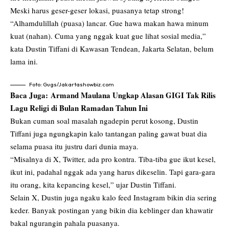
Meski harus geser-geser lokasi, puasanya tetap strong!
“Alhamdulillah (puasa) lancar. Gue hawa makan hawa minum
kuat (nahan). Cuma yang nggak kuat gue lihat sosial media,”
kata Dustin Tiffani di Kawasan Tendean, Jakarta Selatan, belum
lama ini.
Foto: Gugs/Jakartashowbiz.com
Baca Juga:
Armand Maulana Ungkap Alasan GIGI Tak Rilis
Lagu Religi di Bulan Ramadan Tahun Ini
Bukan cuman soal masalah ngadepin perut kosong, Dustin
Tiffani juga ngungkapin kalo tantangan paling gawat buat dia
selama puasa itu justru dari dunia maya.
“Misalnya di X, Twitter, ada pro kontra. Tiba-tiba gue ikut kesel,
ikut ini, padahal nggak ada yang harus dikeselin. Tapi gara-gara
itu orang, kita kepancing kesel,” ujar Dustin Tiffani.
Selain X, Dustin juga ngaku kalo feed Instagram bikin dia sering
keder. Banyak postingan yang bikin dia keblinger dan khawatir
bakal ngurangin pahala puasanya.