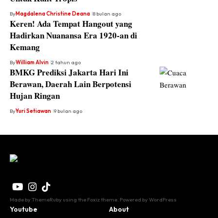
By
Magdalena Christine Deana
8 bulan ago
Keren! Ada Tempat Hangout yang
Hadirkan Nuanansa Era 1920-an di
Kemang
By
William Alvin
2 tahun ago
BMKG Prediksi Jakarta Hari Ini
Berawan, Daerah Lain Berpotensi
Hujan Ringan
By
Yuri Setiawan
9 bulan ago
Made by ThemeRuby using the Foxiz theme. Powered by WordPress
Youtube
About