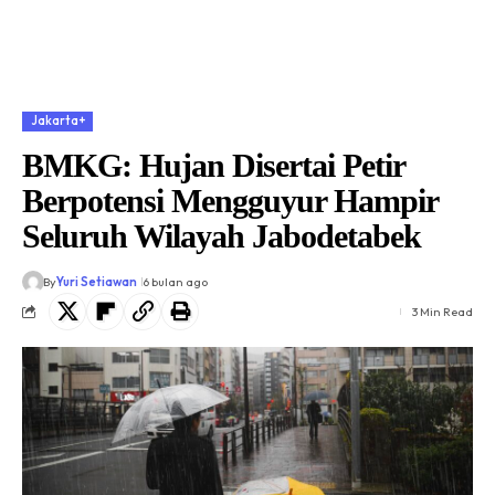
Jakarta+
BMKG: Hujan Disertai Petir
Berpotensi Mengguyur Hampir
Seluruh Wilayah Jabodetabek
By
Yuri Setiawan
6 bulan ago
3 Min Read