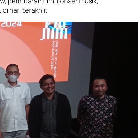
ow, pemutaran film, konser musik,
i hari terakhir.