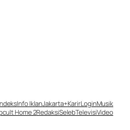
Indeks
Info Iklan
Jakarta+
Karir
Login
Musik
pcult Home 2
Redaksi
Seleb
Televisi
Video