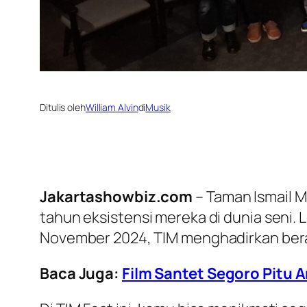
Ditulis oleh
William Alvin
di
Musik
Jakartashowbiz.com
– Taman Ismail 
tahun eksistensi mereka di dunia seni. 
November 2024, TIM menghadirkan bera
Baca Juga:
Film Santet Segoro Pitu