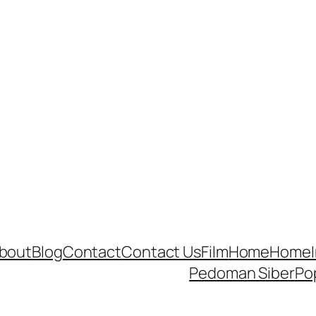
bout
Blog
Contact
Contact Us
Film
Home
Home
Pedoman Siber
Po