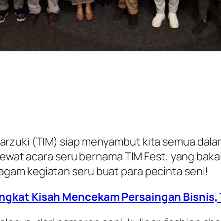
Marzuki (TIM) siap menyambut kita semua dal
Lewat acara seru bernama TIM Fest, yang bakal
gam kegiatan seru buat para pecinta seni!
 Angkat Kisah Mencekam Persaingan Bisnis