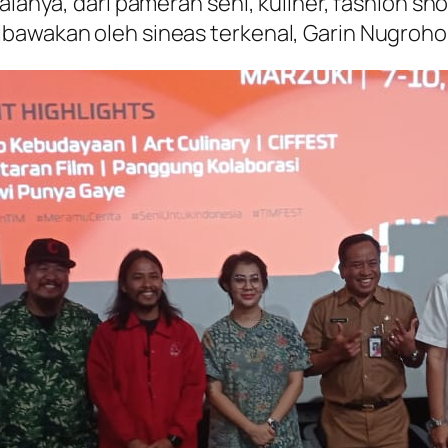
alanya, dari pameran seni, kuliner, fashion sh
awakan oleh sineas terkenal, Garin Nugroho, d