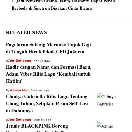
Jadi Pemeran Utama, Febby Rastanty Dapat Peran
Berbeda di Sinetron Biarkan Cinta Bicara
RELATED NEWS
Pagelaran Sabang Merauke Unjuk Gigi
di Tengah Hiruk Pikuk CFD Jakarta
By
Yuri Setiawan
1 tahun ago
Hadir dengan Nama dan Formasi Baru,
Adam Vibes Rilis Lagu ‘Kembali untuk
Hatiku’
By
William Alvin
3 tahun ago
Chintya Gabriella Rilis Lagu Tentang
Ulang Tahun, Selipkan Pesan Self-Love
di Dalamnya
By
Yuri Setiawan
10 bulan ago
Jennie BLACKPINK Borong