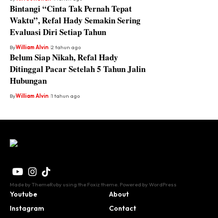
Bintangi “Cinta Tak Pernah Tepat
Waktu”, Refal Hady Semakin Sering
Evaluasi Diri Setiap Tahun
By
William Alvin
2 tahun ago
Belum Siap Nikah, Refal Hady
Ditinggal Pacar Setelah 5 Tahun Jalin
Hubungan
By
William Alvin
1 tahun ago
Made by ThemeRuby using the Foxiz theme. Powered by WordPress
Youtube
About
Instagram
Contact