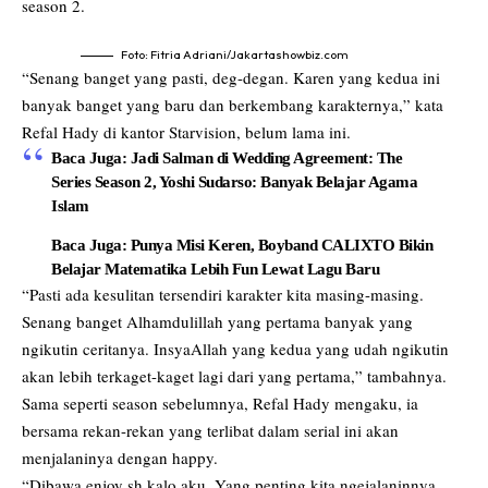
season 2.
Foto: Fitria Adriani/Jakartashowbiz.com
“Senang banget yang pasti, deg-degan. Karen yang kedua ini
banyak banget yang baru dan berkembang karakternya,” kata
Refal Hady di kantor Starvision, belum lama ini.
Baca Juga:
Jadi Salman di Wedding Agreement: The
Series Season 2, Yoshi Sudarso: Banyak Belajar Agama
Islam
Baca Juga:
Punya Misi Keren, Boyband CALIXTO Bikin
Belajar Matematika Lebih Fun Lewat Lagu Baru
“Pasti ada kesulitan tersendiri karakter kita masing-masing.
Senang banget Alhamdulillah yang pertama banyak yang
ngikutin ceritanya. InsyaAllah yang kedua yang udah ngikutin
akan lebih terkaget-kaget lagi dari yang pertama,” tambahnya.
Sama seperti season sebelumnya, Refal Hady mengaku, ia
bersama rekan-rekan yang terlibat dalam serial ini akan
menjalaninya dengan happy.
“Dibawa enjoy sh kalo aku. Yang penting kita ngejalaninnya