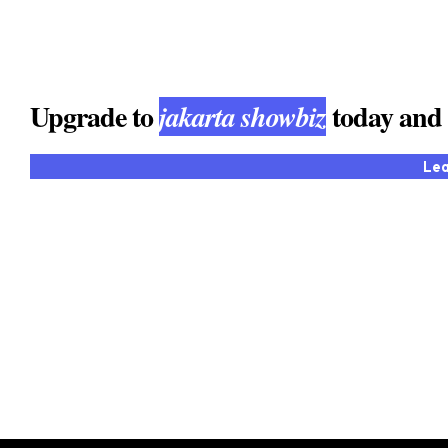
Upgrade to
today and t
jakarta showbiz
Le