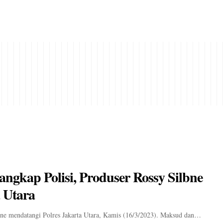
angkap Polisi, Produser Rossy Silbne
 Utara
bne mendatangi Polres Jakarta Utara, Kamis (16/3/2023). Maksud dan…