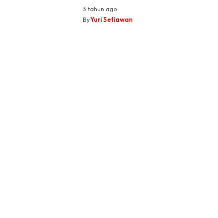
3 tahun ago
By
Yuri Setiawan