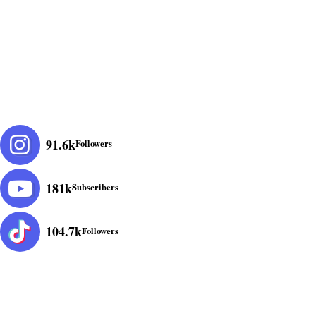
91.6k
Followers
181k
Subscribers
104.7k
Followers