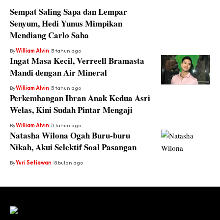
Sempat Saling Sapa dan Lempar
Senyum, Hedi Yunus Mimpikan
Mendiang Carlo Saba
By
William Alvin
3 tahun ago
Ingat Masa Kecil, Verreell Bramasta
Mandi dengan Air Mineral
By
William Alvin
3 tahun ago
Perkembangan Ibran Anak Kedua Asri
Welas, Kini Sudah Pintar Mengaji
By
William Alvin
3 tahun ago
Natasha Wilona Ogah Buru-buru
Nikah, Akui Selektif Soal Pasangan
By
Yuri Setiawan
8 bulan ago