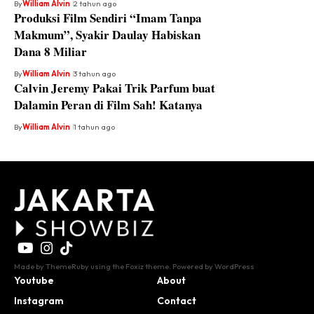
By
William Alvin
2 tahun ago
Produksi Film Sendiri “Imam Tanpa
Makmum”, Syakir Daulay Habiskan
Dana 8 Miliar
By
William Alvin
3 tahun ago
Calvin Jeremy Pakai Trik Parfum buat
Dalamin Peran di Film Sah! Katanya
By
William Alvin
1 tahun ago
Made by ThemeRuby using the Foxiz theme. Powered by WordPress
Youtube
About
Instagram
Contact