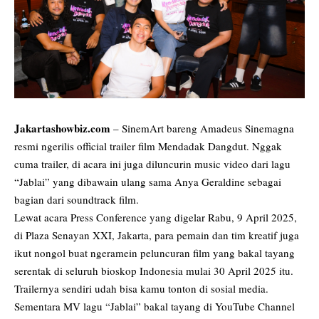
Jakartashowbiz.com
– SinemArt bareng Amadeus Sinemagna
resmi ngerilis official trailer film Mendadak Dangdut. Nggak
cuma trailer, di acara ini juga diluncurin music video dari lagu
“Jablai” yang dibawain ulang sama Anya Geraldine sebagai
bagian dari soundtrack film.
Lewat acara Press Conference yang digelar Rabu, 9 April 2025,
di Plaza Senayan XXI, Jakarta, para pemain dan tim kreatif juga
ikut nongol buat ngeramein peluncuran film yang bakal tayang
serentak di seluruh bioskop Indonesia mulai 30 April 2025 itu.
Trailernya sendiri udah bisa kamu tonton di sosial media.
Sementara MV lagu “Jablai” bakal tayang di YouTube Channel