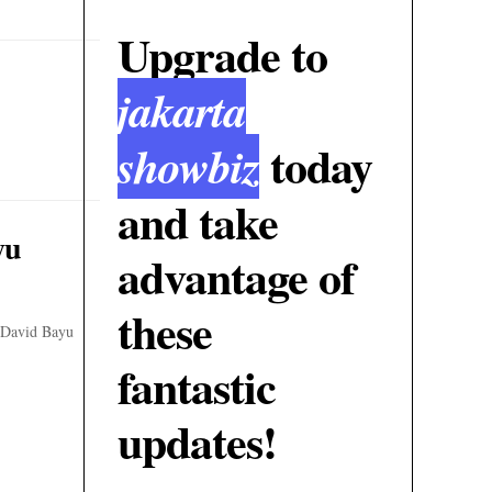
Upgrade to
jakarta
today
showbiz
and take
yu
advantage of
these
 David Bayu
fantastic
updates!