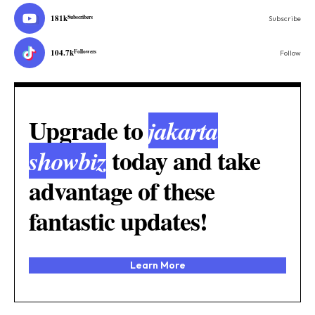
181k
Subscribers
Subscribe
104.7k
Followers
Follow
Upgrade to
jakarta
today and take
showbiz
advantage of these
fantastic updates!
Learn More