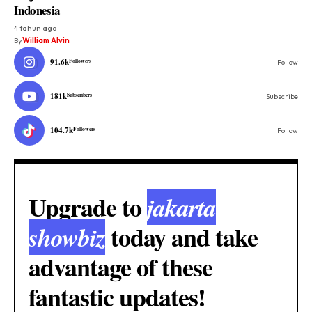
Indonesia
4 tahun ago
By
William Alvin
91.6k
Followers
Follow
181k
Subscribers
Subscribe
104.7k
Followers
Follow
Upgrade to
jakarta
today and take
showbiz
advantage of these
fantastic updates!