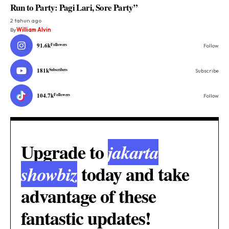
Run to Party: Pagi Lari, Sore Party”
2 tahun ago
By
William Alvin
91.6k
Followers
Follow
181k
Subscribers
Subscribe
104.7k
Followers
Follow
Upgrade to
jakarta
today and take
showbiz
advantage of these
fantastic updates!